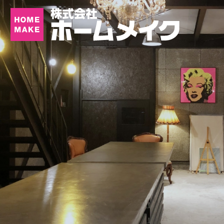
も っ と 豊 か に
あ な た の 暮 ら し 