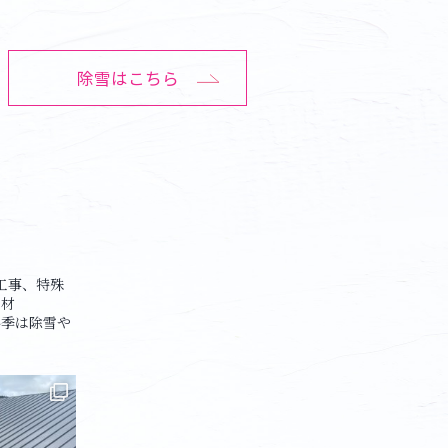
除雪はこちら
工事、特殊
官材
季は除雪や