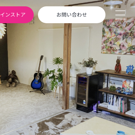
ラインストア
お問い合わせ
も っ と 豊 か に
あ な た の 暮 ら し を