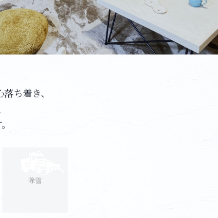
心落ち着き、
、
す。
除雪